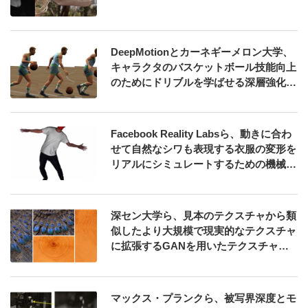
DeepMotionとカーネギーメロン大学、
キャラクタのバスケットボール技能向上
のためにドリブルを学ばせる深層強化学
習を用いた手法を発表
Facebook Reality Labsら、動きに合わ
せて自然なシワも表現する衣服の変形を
リアルにシミュレートするための機械学
習フレームワークを発表
深セン大学ら、見本のテクスチャから類
似したより大規模で現実的なテクスチャ
に拡張するGANを用いたテクスチャ合
成法を発表
マックス・プランクら、被写界深度とモ