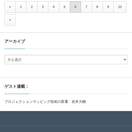
«
1
2
3
4
5
6
7
8
9
10
»
アーカイブ
ゲスト連載：
プロジェクションマッピング技術の変遷 岩井大輔