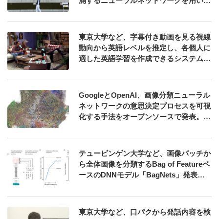
測するニューラルネットワークを用いた
手法を発表
東京大学など、字幕付き動画を見る視線
動向から英語レベルを推定し、各個人に
適した英語学習を作成できるシステム
「SubMe」発表
GoogleとOpenAI、画像分類ニューラル
ネットワークの意思決定プロセスを可視
化する手法をオープンソースで発表。す
ぐに試せるデモあり
テュービンゲン大学など、画像パッチか
ら全体画像を分類するBag of Featureベ
ースのDNNモデル「BagNets」発表。I
mageNetで高精度を報告
東京大学など、口パクから発話内容を検