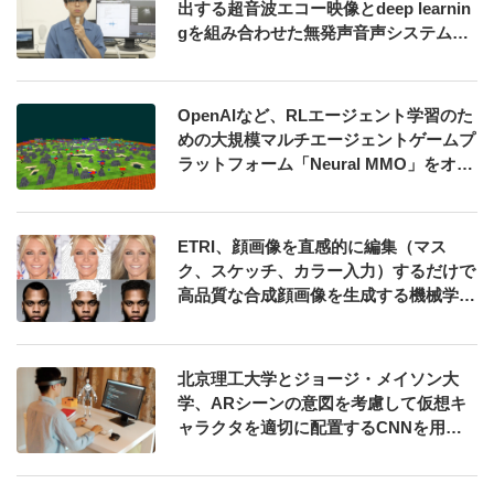
出する超音波エコー映像とdeep learnin
gを組み合わせた無発声音声システム
「SottoVoce」を発表
OpenAIなど、RLエージェント学習のた
めの大規模マルチエージェントゲームプ
ラットフォーム「Neural MMO」をオー
プンソースで発表
ETRI、顔画像を直感的に編集（マス
ク、スケッチ、カラー入力）するだけで
高品質な合成顔画像を生成する機械学習
を用いた手法「SC-FEGAN」発表
北京理工大学とジョージ・メイソン大
学、ARシーンの意図を考慮して仮想キ
ャラクタを適切に配置するCNNを用い
た手法を発表