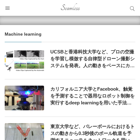
サイト内検索
Seamless
サイト内検索
Machine learning
UCSBと香港科技大学など、プロの空撮
を学習し模倣する自律型ドローン撮影シ
ステムを発表。人の動きをベースにカメ
ラの動き等を推定しシネマティックに撮
影
カリフォルニア大学とFacebook、触覚
を予測することで器用なロボット制御を
実行するdeep learningを用いた手法を
発表
東京大学など、バレーボールにおけるト
スの動きから0.3秒後のボール軌道を予