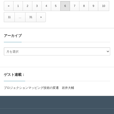
«
1
2
3
4
5
6
7
8
9
10
11
…
31
»
アーカイブ
ゲスト連載：
プロジェクションマッピング技術の変遷 岩井大輔