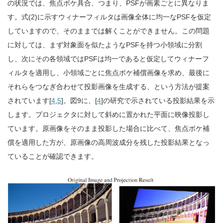
の状況では、焦点ボケ具合、つまり、PSFが画素ごとに異なりま
す。式(2)に示すウィナーフィルタは画像全体に均一なPSFを仮定
していますので、そのままでは解くことができません。この問題
に対しては、まず対象面を似たようなPSFを持つ小領域に分割
し、次にその各領域ではPSFは均一であると仮定してウィナーフ
ィルタを適用し、小領域ごとに焦点ボケ補償画像を求め、最後に
それらをつなぎ合わせて投影画像を生成する、という方法が提案
されています[
4
,
5
]。図9に、[
4
]の研究で示されている投影結果を示
します。プロジェクタに対して斜めに置かれた平面に映像投影し
ています。原画像をそのまま投影した場合に比べて、焦点ボケ補
償を適用した方が、原画像の高周波成分を残した投影結果となっ
ていることが確認できます。