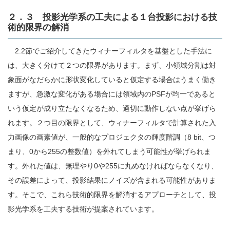
２．３ 投影光学系の工夫による１台投影における技
術的限界の解消
2.2節でご紹介してきたウィナーフィルタを基盤とした手法に
は、大きく分けて２つの限界があります。まず、小領域分割は対
象面がなだらかに形状変化していると仮定する場合はうまく働き
ますが、急激な変化がある場合には領域内のPSFが均一であると
いう仮定が成り立たなくなるため、適切に動作しない点が挙げら
れます。２つ目の限界として、ウィナーフィルタで計算された入
力画像の画素値が、一般的なプロジェクタの輝度階調（8 bit、つ
まり、0から255の整数値）を外れてしまう可能性が挙げられま
す。外れた値は、無理やり0や255に丸めなければならなくなり、
その誤差によって、投影結果にノイズが含まれる可能性がありま
す。そこで、これら技術的限界を解消するアプローチとして、投
影光学系を工夫する技術が提案されています。