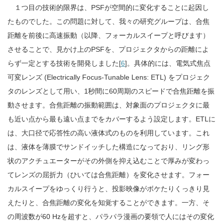
１つ目の技術的限界は、PSFが空間的に変化することに起因し
たものでした。この問題に対して、我々の研究グループは、合焦
距離を前後に高速振動（以降、フォーカルスイープと呼びます）
させることで、見かけ上のPSFを、プロジェクタからの距離によ
らず一定とする技術を開発しました[
6
]。具体的には、電気式焦点
可変レンズ (Electrically Focus-Tunable Lens: ETL) をプロジェク
タのレンズとして用い、1秒間に60周期のスピードで合焦距離を振
動させます。合焦距離の振動範囲は、対象面のプロジェクタに最
も近い点から最も遠い点までをカバーするよう設定します。ETLに
は、大口径で応答性の高い液体式のものを利用しています。これ
は、液体を薄膜でサンドイッチした構造になっており、リング形
状のアクチュエーターがその外側を抑え込むことで厚みが変わっ
てレンズの屈折力（ひいては合焦距離）を変化させます。フォー
カルスイープをゆっくり行うと、投影映像がボケたりくっきり見
えたりと、合焦距離の変化を知覚することができます。一方、そ
の周波数が60 Hzを超すと、パラパラ漫画の要領で人にはその変化