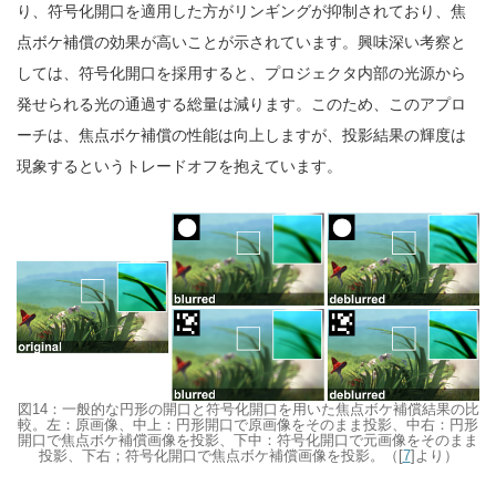
り、符号化開口を適用した方がリンギングが抑制されており、焦
点ボケ補償の効果が高いことが示されています。興味深い考察と
しては、符号化開口を採用すると、プロジェクタ内部の光源から
発せられる光の通過する総量は減ります。このため、このアプロ
ーチは、焦点ボケ補償の性能は向上しますが、投影結果の輝度は
現象するというトレードオフを抱えています。
図14：一般的な円形の開口と符号化開口を用いた焦点ボケ補償結果の比
較。左：原画像、中上：円形開口で原画像をそのまま投影、中右：円形
開口で焦点ボケ補償画像を投影、下中：符号化開口で元画像をそのまま
投影、下右；符号化開口で焦点ボケ補償画像を投影。（[
7
]より）