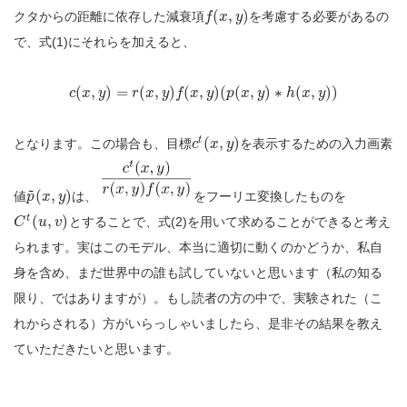
(
,
)
クタからの距離に依存した減衰項
を考慮する必要があるの
f
x
y
で、式(1)にそれらを加えると、
(
,
)
=
(
,
)
(
,
)
(
(
,
)
∗
(
,
)
)
c
x
y
r
x
y
f
x
y
p
x
y
h
x
y
t
(
,
)
となります。この場合も、目標
を表示するための入力画素
c
x
y
~
(
,
)
値
は、
をフーリエ変換したものを
p
x
y
t
(
,
)
とすることで、式(2)を用いて求めることができると考え
C
u
v
られます。実はこのモデル、本当に適切に動くのかどうか、私自
身を含め、まだ世界中の誰も試していないと思います（私の知る
限り、ではありますが）。もし読者の方の中で、実験された（こ
れからされる）方がいらっしゃいましたら、是非その結果を教え
ていただきたいと思います。