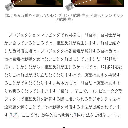
図1：相互反射を考慮しないレンダリング結果(左)と考慮したレンダリン
グ結果(右)
プロジェクションマッピングでも同様に、凹面や、面同士が向
かい合っているところでは、相互反射が発生します。前回ご紹介
した色補償技術は、プロジェクタの各画素が照射する面の色は、
他の画素の影響を受けないことを前提にしていました（1対1対
応）。しかしながら、相互反射が生じるケースでは、1対多対応と
なりこの前提が成り立たなくなりますので、所望の見えを再現す
ることができなくなります。具体的には、凹面だけ所望の見えよ
りも明るくなってしまいます（図2）。そこで、コンピュータグラ
フィクスで相互反射を計算する際に用いられるラジオシティ法の
逆問題を解くことで、その影響を補償する手法が提案されていま
す [
1
,
2
]。ここでは、数学的にも明解な[
1
]の手法をご紹介します。