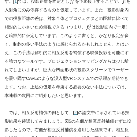
す。[
1
]では、投影距離を固定とし
を予め較正することで、
を
f
f
i
i
入射角にのみ依存するものと仮定しています。また、投影対象内
での投影距離の差は、対象全体とプロジェクタとの距離に比べて
1
相対的に小さいため無視できる（つまり、
は投影面内で一定）
f
i
と暗黙的に仮定しています。このように書くと、かなり仮定が多
く、制約の多い手法のように感じられるかもしれません。とはい
え、この手法は解析的に相互反射を補償する映像投影を可能にす
る強力なツールです。プロジェクションマッピングからは少し離
れてしまいますが、巨大な凹面形状の投影スクリーンでユーザー
を覆い隠すCAVEのような没入型VRシステムでの活躍が期待でき
ます。なお、上述の仮定を考慮する必要のない手法については、
本連載の次回にご紹介したいと思います。
では、相互反射補償の例として、[
2
]の論文中に示されている投
影結果を確認してみましょう。図5の左側が相互反射補償せずに投
影したもので、右側が相互反射補償を適用した結果です。相互反