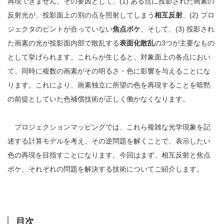
再現できません。その要因として、(1) ある点に投影された画素の
反射光が、投影面上の別の点を照射してしまう
相互反射
、(2) プロ
ジェクタのピントが合っていない
焦点ボケ
、そして、(3) 投影され
た画素の光が投影面内部で散乱する
表面化散乱
の3つが主要なもの
として挙げられます。これらが生じると、対象面上の各点におい
て、同時に複数の画素がその明るさ・色に影響を与えることにな
ります。これにより、画素独立に所望の色を再現することを暗黙
の前提としていた色補償技術が正しく働かなくなります。
プロジェクションマッピングでは、これら複雑な光学現象を記
述する計算モデルを考え、その逆問題を解くことで、表示したい
色の再現を目指すことになります。今回はまず、相互反射と焦点
ボケ、それぞれの問題を解決する技術についてご紹介します。
目次