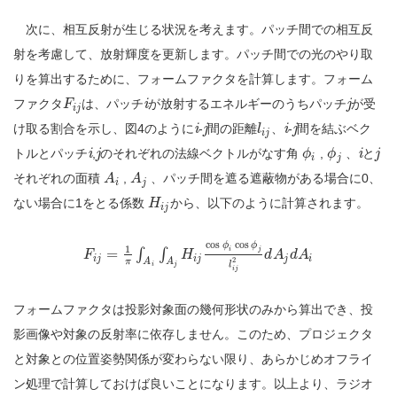
次に、相互反射が生じる状況を考えます。パッチ間での相互反
射を考慮して、放射輝度を更新します。パッチ間での光のやり取
りを算出するために、フォームファクタを計算します。フォーム
ファクタ
は、パッチ
i
が放射するエネルギーのうちパッチ
j
が受
F
i
j
け取る割合を示し、図4のように
i
-
j
間の距離
、
i
-
j
間を結ぶベク
l
i
j
トルとパッチ
i
,
j
のそれぞれの法線ベクトルがなす角
,
、
i
と
j
ϕ
ϕ
i
j
それぞれの面積
,
、パッチ間を遮る遮蔽物がある場合に0、
A
A
i
j
ない場合に1をとる係数
から、以下のように計算されます。
H
i
j
cos
cos
ϕ
ϕ
1
=
∫
∫
i
j
F
H
d
A
d
A
i
j
i
j
j
i
2
A
A
π
l
i
j
i
j
フォームファクタは投影対象面の幾何形状のみから算出でき、投
影画像や対象の反射率に依存しません。このため、プロジェクタ
と対象との位置姿勢関係が変わらない限り、あらかじめオフライ
ン処理で計算しておけば良いことになります。以上より、ラジオ