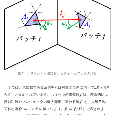
図4：ラジオシティ法におけるフォームファクタ計算
[
1
]では、未知数である反射率
は対象面全体に均一で1.0（おそ
r
i
らく）と仮定されています。もう一つの未知数
は、理論的には
f
i
1
投影距離やプロジェクタの最大輝度に関わる項
と、入射角
に
f
θ
i
i
2
1
2
=
cos
=
関わる項
の積（つまり、
）で表されま
f
θ
f
f
f
i
i
i
i
i
1