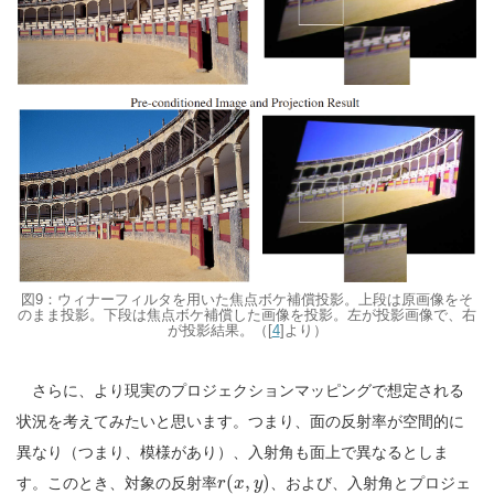
図9：ウィナーフィルタを用いた焦点ボケ補償投影。上段は原画像をそ
のまま投影。下段は焦点ボケ補償した画像を投影。左が投影画像で、右
が投影結果。（[
4
]より）
さらに、より現実のプロジェクションマッピングで想定される
状況を考えてみたいと思います。つまり、面の反射率が空間的に
異なり（つまり、模様があり）、入射角も面上で異なるとしま
(
,
)
す。このとき、対象の反射率
、および、入射角とプロジェ
r
x
y