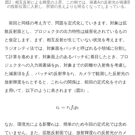
図2：相互反射による輝度の上昇。この例では、画素Aの反射光が画素B
の投影位置に入射し、所望の見えよりも明るくなってしまっている。
前回と同様の考え方で、問題を定式化していきます。対象は拡
散反射面とし、プロジェクタの出力特性は線形化されているもの
と仮定します。まず、相互反射が生じていない状況を考えます。
ラジオシティ法では、対象面をパッチと呼ばれる小領域に分割し
て計算を進めます。対象面上のあるパッチ
i
に着目したとき、プロ
ジェクタへの入力画素値を
、対象までの距離や入射角を考慮し
p
i
た減衰項を
、パッチ
i
の反射率を
、カメラで観測した反射光の
f
r
i
i
放射輝度を
とすると、これらの関係は、前回の定式化をそのま
c
i
ま用いて、以下のように表されます（図3）。
=
c
r
f
p
i
i
i
i
なお、環境光による影響
は、簡単のため今回の定式化では含め
e
i
ていません。また、拡散反射面では、放射輝度
の反射光がカメ
c
i