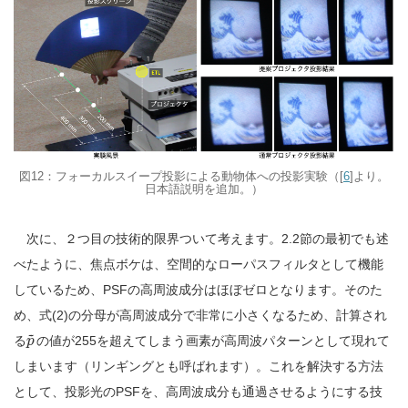
図12：フォーカルスイープ投影による動物体への投影実験（[
6
]より。
日本語説明を追加。）
次に、２つ目の技術的限界ついて考えます。2.2節の最初でも述
べたように、焦点ボケは、空間的なローパスフィルタとして機能
しているため、PSFの高周波成分はほぼゼロとなります。そのた
め、式(2)の分母が高周波成分で非常に小さくなるため、計算され
~
る
の値が255を超えてしまう画素が高周波パターンとして現れて
p
しまいます（リンギングとも呼ばれます）。これを解決する方法
として、投影光のPSFを、高周波成分も通過させるようにする技