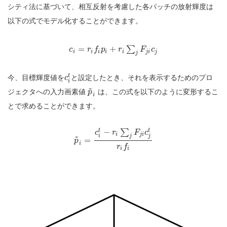
シティ法に基づいて、相互反射を考慮した各パッチの放射輝度は
以下の式でモデル化することができます。
=
+
∑
c
r
f
p
r
F
c
i
i
i
i
i
j
i
j
j
t
今、目標輝度値を
と設定したとき、それを表示するためのプロ
c
i
~
ジェクタへの入力画素値
は、この式を以下のように変形するこ
p
i
とで求めることができます。
t
t
−
∑
c
r
F
c
i
j
i
~
j
i
j
=
p
i
r
f
i
i