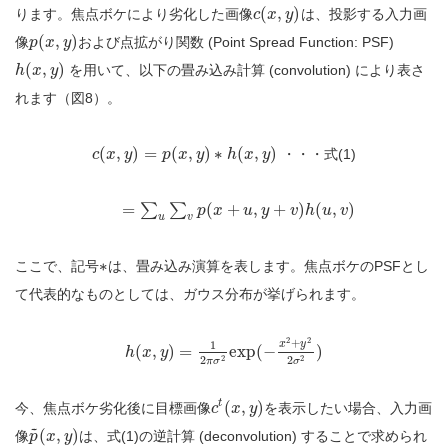
(
,
)
ります。焦点ボケにより劣化した画像
は、投影する入力画
c
x
y
(
,
)
像
および点拡がり関数 (Point Spread Function: PSF)
p
x
y
(
,
)
を用いて、以下の畳み込み計算 (convolution) により表さ
h
x
y
れます（図8）。
(
,
)
=
(
,
)
∗
(
,
)
・・・式(1)
c
x
y
p
x
y
h
x
y
=
∑
∑
(
+
,
+
)
(
,
)
p
x
u
y
v
h
u
v
u
v
∗
ここで、記号
は、畳み込み演算を表します。焦点ボケのPSFとし
て代表的なものとしては、ガウス分布が挙げられます。
2
2
+
x
y
1
(
,
)
=
exp
(
−
)
h
x
y
2
2
2
2
π
σ
σ
t
(
,
)
今、焦点ボケ劣化後に目標画像
を表示したい場合、入力画
c
x
y
~
(
,
)
像
は、式(1)の逆計算 (deconvolution) することで求められ
p
x
y