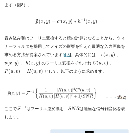
ます（図8）。
~
−
1
t
(
,
)
=
(
,
)
∗
(
,
)
p
x
y
c
x
y
h
x
y
畳み込み和はフーリエ変換すると積の計算となることから、ウィ
ナーフィルタを採用してノイズの影響を抑えた最適な入力画像を
(
,
)
求める方法が提案されています[
4
,
5
]。具体的には、
、
c
x
y
(
,
)
(
,
)
(
,
)
、
のフーリエ変換をそれぞれ
、
p
x
y
h
x
y
C
u
v
(
,
)
(
,
)
、
として、以下のように求めます。
P
u
v
H
u
v
−
1
ここで
F
はフーリエ逆変換を、
は適当な信号雑音比を表
S
N
R
します。