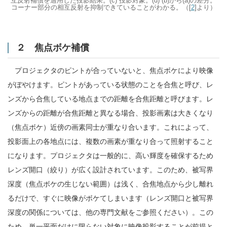
互反射補償を適用した投影結果。(c) 投影対象。(d) (b)から(a)の差分。
コーナー部分の相互反射を抑制できていることがわかる。（[
2
]より）
２ 焦点ボケ補償
プロジェクタのピントが合っていないと、焦点ボケにより映像
がぼやけます。ピントがあっている状態のことを合焦と呼び、レ
ンズから合焦している地点までの距離を合焦距離と呼びます。レ
ンズからの距離が合焦距離と異なる場合、投影画素は大きくなり
（焦点ボケ）近傍の画素同士が重なり合います。これによって、
投影面上の各地点には、複数の画素が重なり合って照射すること
になります。プロジェクタは一般的に、高い輝度を確保するため
レンズ開口（絞り）が広く設計されています。このため、被写界
深度（焦点ボケの生じない範囲）は浅く、合焦地点から少し離れ
るだけで、すぐに映像がボケてしまいます（レンズ開口と被写界
深度の関係については、他の専門文献をご参照ください）。この
ため、単一平面だけに限らない対象に映像投影することが前提と