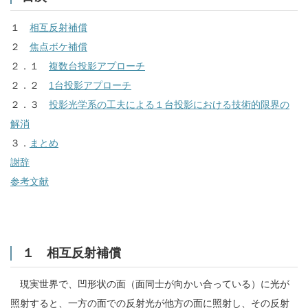
１
相互反射補償
２
焦点ボケ補償
２．１
複数台投影アプローチ
２．２
1台投影アプローチ
２．３
投影光学系の工夫による１台投影における技術的限界の
解消
３．
まとめ
謝辞
参考文献
１ 相互反射補償
現実世界で、凹形状の面（面同士が向かい合っている）に光が
照射すると、一方の面での反射光が他方の面に照射し、その反射