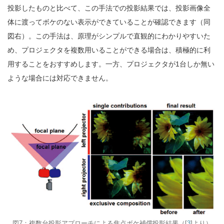
投影したものと比べて、この手法での投影結果では、投影画像全
体に渡ってボケのない表示ができていることが確認できます（同
図右）。この手法は、原理がシンプルで直観的にわかりやすいた
め、プロジェクタを複数用いることができる場合は、積極的に利
用することをおすすめします。一方、プロジェクタが1台しか無い
ような場合には対応できません。
図7：複数台投影アプローチによる焦点ボケ補償投影結果（[
3
]より）