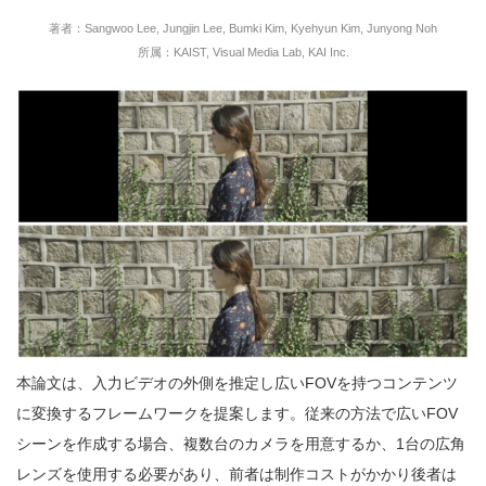
著者：Sangwoo Lee, Jungjin Lee, Bumki Kim, Kyehyun Kim, Junyong Noh
所属：KAIST, Visual Media Lab, KAI Inc.
本論文は、入力ビデオの外側を推定し広いFOVを持つコンテンツ
に変換するフレームワークを提案します。従来の方法で広いFOV
シーンを作成する場合、複数台のカメラを用意するか、1台の広角
レンズを使用する必要があり、前者は制作コストがかかり後者は