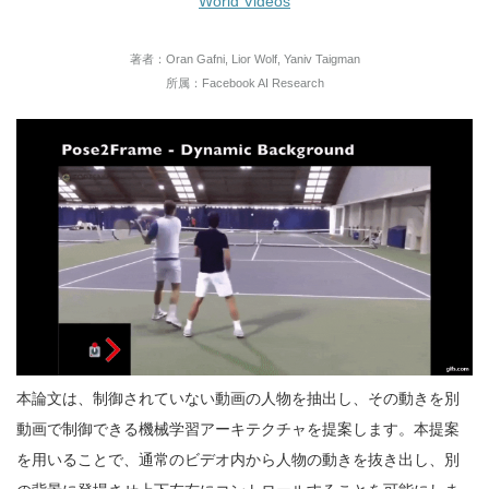
World Videos
著者：Oran Gafni, Lior Wolf, Yaniv Taigman
所属：Facebook AI Research
本論文は、制御されていない動画の人物を抽出し、その動きを別
動画で制御できる機械学習アーキテクチャを提案します。本提案
を用いることで、通常のビデオ内から人物の動きを抜き出し、別