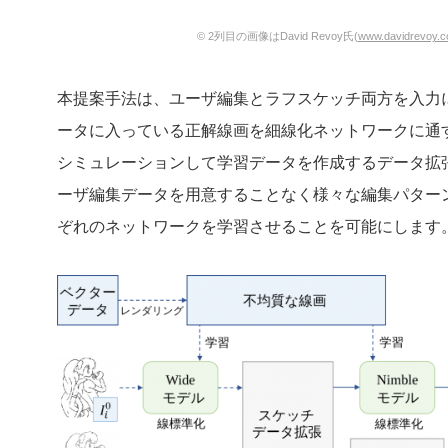
© 2列目の画像はDavid Revoy氏(
www.davidrevoy.
本提案手法は、ユーザ編集とラフスケッチ両方を入力
ータに入っている正解線画を細線化ネットワークに通
シミュレーションして学習データを作成するデータ拡
ーザ編集データを用意することなく様々な編集パター
ぞれのネットワークを学習させることを可能にします