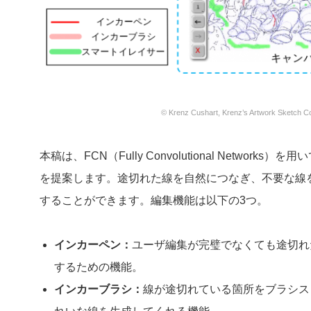
© Krenz Cushart, Krenz’s Artwork Sketch Co
本稿は、FCN（Fully Convolutional Netw
を提案します。途切れた線を自然につなぎ、不要な線
することができます。編集機能は以下の3つ。
インカーペン：
ユーザ編集が完璧でなくても途切れ
するための機能。
インカーブラシ：
線が途切れている箇所をブラシス