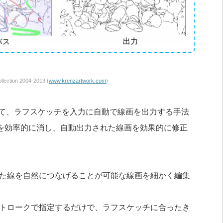
llection 2004-2013 (
www.krenzartwork.com
)
orks）を用いて、ラフスケッチを入力に自動で線画を出力する手法
を効率的に消し、自動出力された線画を効果的に修正
た線を自然につなげることが可能な線画を細かく編集
トロークで指定するだけで、ラフスケッチに合ったき