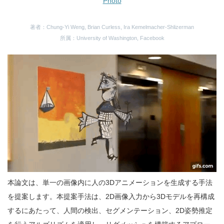
Photo
著者：Chung-Yi Weng, Brian Curless, Ira Kemelmacher-Shlizerman
所属：University of Washington, Facebook
本論文は、単一の画像内に人の3Dアニメーションを生成する手法
を提案します。本提案手法は、2D画像入力から3Dモデルを再構成
するにあたって、人間の検出、セグメンテーション、2D姿勢推定