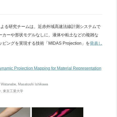
による研究チームは、近赤外域高速法線計測システムで
ーカーや形状モデルなしに、液体や粘土などの複雑な
を実現する技術「MIDAS Projection」を
発表し
namic Projection Mapping for Material Representation
 Watanabe, Masatoshi Ishikawa
, 東京工業大学