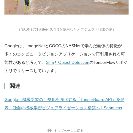
（NASNetでFaster-RCNNを使用したオブジェクト検出の例）
Googleは、ImageNetとCOCOのNASNetで学んだ画像の特徴が、
多くのコンピュータビジョンアプリケーションで再利用される可
能性があると考えて、
Slim
と
Object Detection
のTensorFlowリポジ
トリでリリースしています。
関連
Google、機械学習の可視化を強化する「TensorBoard API」を発
表。独自の機械学習ビジュアライゼーション構築へ | Seamless
トップページに戻る