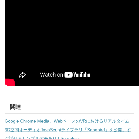
関連
Google Chrome Media、WebベースのVRにおけるリアルタイム
3D空間オーディオJavaScriptライブラリ「Songbird」を公開。す
ぐ試せるサンプルデモあり | Seamless