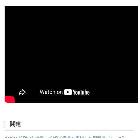
関連
AppleのARKitを使用してARで巻尺を再現した測定アプリ「AR