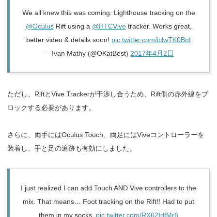
We all knew this was coming. Lighthouse tracking on the
@Oculus
Rift using a
@HTCVive
tracker. Works great,
better video & details soon!
pic.twitter.com/iclwTK0BoI
— Ivan Mathy (@OKatBest)
2017年4月2日
ただし、RiftとVive Trackerが干渉し合うため、Rift側の赤外線をブ
ロックする必要があります。
さらに、両手にはOculus Touch、両足にはViveコントローラーを
装着し、手と足の追跡も有効にしました。
I just realized I can add Touch AND Vive controllers to the
mix. That means… Foot tracking on the Rift!! Had to put
them in my socks.
pic.twitter.com/RX62IdfMr6