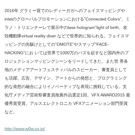
2016年 グラミー賞でのレディーガガへのフェイスマッピングや
intelのグローバルプロモーションにおける”Connected Colors”、ミ
ラノ・トリエンナーレで展示中のlase hologram”light of birth、攻
殻機動隊virtual reality diver などで世界的に知られる。フェイスマ
ッピングの先駆けとしての”OMOTE”やスマップ”FACE-
HACKING”にお いては世界で1000万のバズを起すなど国内外のプ
ロジェクションマッピングシーンをリードしてきた。また世 界各
地のメディアアートフェスティバルのスピーカー、審査員として
も活躍。広告、デザイン、アートからの発想と、プログラミング
的な発想の融合によりイノベーティブな表現に挑戦している。文
化庁メディア芸術祭審査員推薦作品選定1回。VFX AWARD2015 最
優秀賞受賞。アルスエレクトロニカ VFXアニメーション部門受賞
など。
http://www.w0w.co.jp/