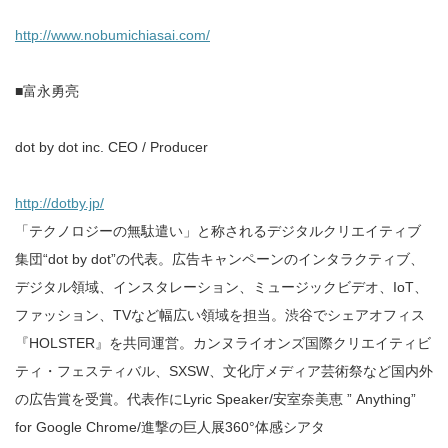
http://www.nobumichiasai.com/
■富永勇亮
dot by dot inc. CEO / Producer
http://dotby.jp/
「テクノロジーの無駄遣い」と称されるデジタルクリエイティブ
集団“dot by dot”の代表。広告キャンペーンのインタラクティブ、
デジタル領域、インスタレーション、ミュージックビデオ、IoT、
ファッション、TVなど幅広い領域を担当。渋谷でシェアオフィス
『HOLSTER』を共同運営。カンヌライオンズ国際クリエイティビ
ティ・フェスティバル、SXSW、文化庁メディア芸術祭など国内外
の広告賞を受賞。代表作にLyric Speaker/安室奈美恵 ” Anything”
for Google Chrome/進撃の巨人展360°体感シアタ