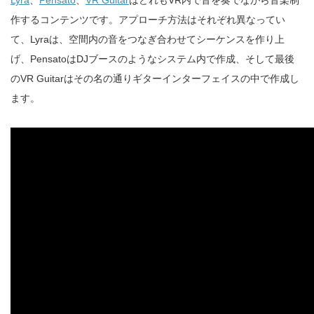
Lyra
、
Pensato
、
VR Guitar
はどれもVR内で音を奏でながら音楽制
作するコンテンツです。アプローチ方法はそれぞれ異なってい
て、Lyraは、空間内の音をつなぎ合わせてシーケンスを作り上
げ、PensatoはDJブースのようなシステム内で作成、そして最後
のVR Guitarはその名の通りギターインターフェイスの中で作成し
ます。