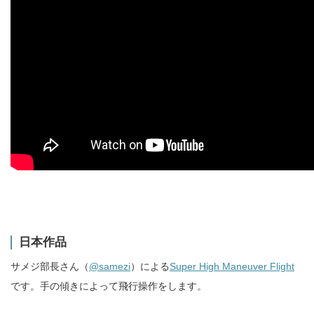
日本作品
サメジ部長さん（
@samezi
）による
Super High Maneuver Flight
です。手の傾きによって飛行操作をします。