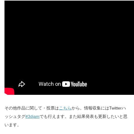
その他作品に関して・投票は
こちら
から。情報収集にはTwitterハ
ッシュタグ
#3djam
でも行えます。また結果発表も更新したいと思
います。