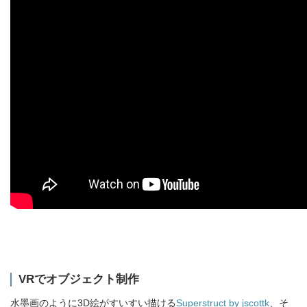
VRでオブジェクト制作
水墨画のように3D絵がすいすい描ける
Superstruct by jscottk
、そ