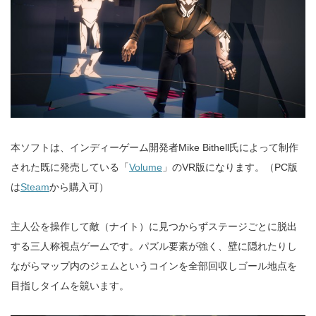
本ソフトは、インディーゲーム開発者Mike Bithell氏によって制作
された既に発売している「
Volume
」のVR版になります。（PC版
は
Steam
から購入可）
主人公を操作して敵（ナイト）に見つからずステージごとに脱出
する三人称視点ゲームです。パズル要素が強く、壁に隠れたりし
ながらマップ内のジェムというコインを全部回収しゴール地点を
目指しタイムを竸います。