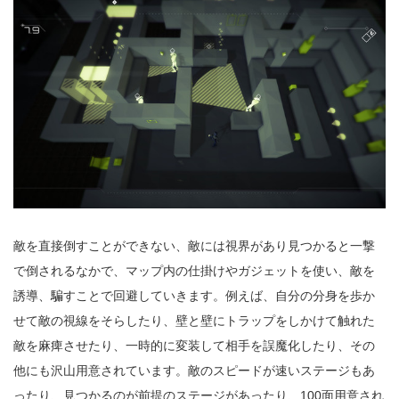
敵を直接倒すことができない、敵には視界があり見つかると一撃
で倒されるなかで、マップ内の仕掛けやガジェットを使い、敵を
誘導、騙すことで回避していきます。例えば、自分の分身を歩か
せて敵の視線をそらしたり、壁と壁にトラップをしかけて触れた
敵を麻痺させたり、一時的に変装して相手を誤魔化したり、その
他にも沢山用意されています。敵のスピードが速いステージもあ
ったり、見つかるのが前提のステージがあったり、100面用意され