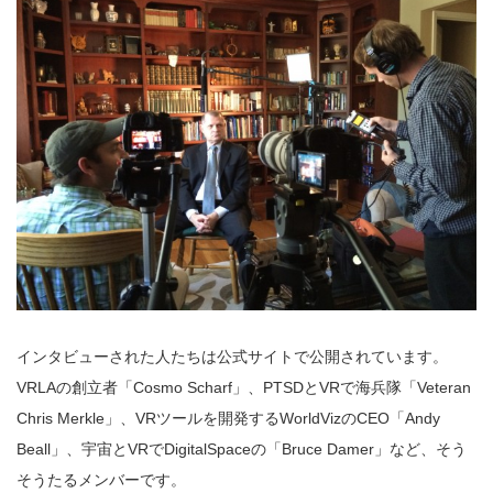
インタビューされた人たちは公式サイトで公開されています。
VRLAの創立者「Cosmo Scharf」、PTSDとVRで海兵隊「Veteran
Chris Merkle」、VRツールを開発するWorldVizのCEO「Andy
Beall」、宇宙とVRでDigitalSpaceの「Bruce Damer」など、そう
そうたるメンバーです。